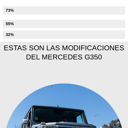
Suspension
73%
Llantas y Neumáticos
55%
Iluminación
32%
ESTAS SON LAS MODIFICACIONES
DEL MERCEDES G350