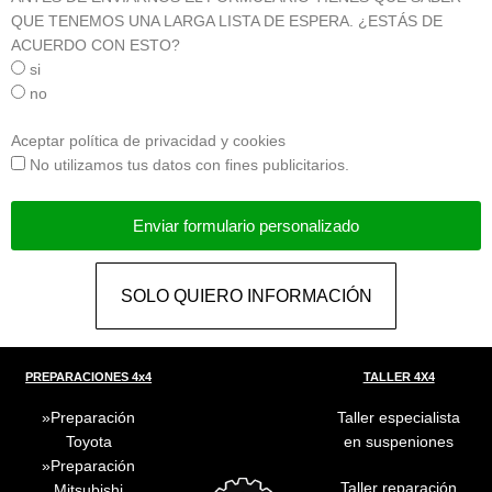
QUE TENEMOS UNA LARGA LISTA DE ESPERA. ¿ESTÁS DE
ACUERDO CON ESTO?
si
no
Aceptar política de privacidad y cookies
No utilizamos tus datos con fines publicitarios.
Enviar formulario personalizado
SOLO QUIERO INFORMACIÓN
PREPARACIONES 4x4
TALLER 4X4
Preparación
Taller especialista
Toyota
en suspeniones
Preparación
Taller reparación
Mitsubishi