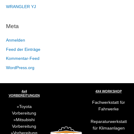
WRANGLER YJ
Meta
Anmelden
Feed der Einträge
Kommentar-Feed
WordPress.org
4x4
4X4 WORKSHOP
VORBEREITUNGEN
Fachwerkstatt für
Toyota
Fahrwerke
Vorbereitung
Mitsubishi
Reparaturwerkstatt
Vorbereitung
für Klimaanlagen
Vorbereitung