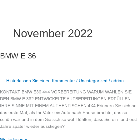
Zum
Inhalt
November 2022
springen
BMW
BMW E 36
E
36
Hinterlassen Sie einen Kommentar
/
Uncategorized
/
adrian
KONTAKT BMW E36 4×4 VORBEREITUNG WARUM WÄHLEN SIE
DEN BMW E 36? ENTWICKELTE AUFBEREITUNGEN ERFÜLLEN
IHRE SINNE MIT EINEM AUTHENTISCHEN 4X4 Erinnern Sie sich an
das erste Mal, als Ihr Vater ein Auto nach Hause brachte, das so
schön war und in dem Sie sich so wohl fühlten, dass Sie ein- und erst
Jahre später wieder ausstiegen?
Weiterlesen »