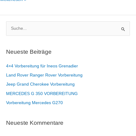
S
u
c
Neueste Beiträge
h
e
4×4 Vorbereitung für Ineos Grenadier
n
Land Rover Ranger Rover Vorbereitung
S
Jeep Grand Cherokee Vorbereitung
i
MERCEDES G 350 VORBEREITUNG
e
Vorbereitung Mercedes G270
n
a
c
Neueste Kommentare
h