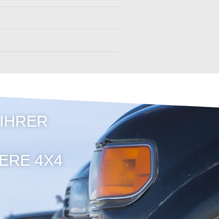
 IHRER
ERE 4X4