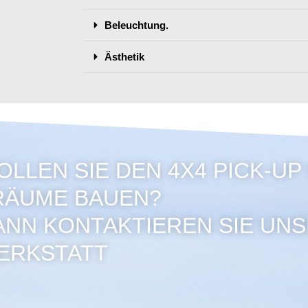
Beleuchtung.
Ästhetik
OLLEN SIE DEN 4X4 PICK-UP
RÄUME BAUEN?
ANN KONTAKTIEREN SIE UNS
ERKSTATT