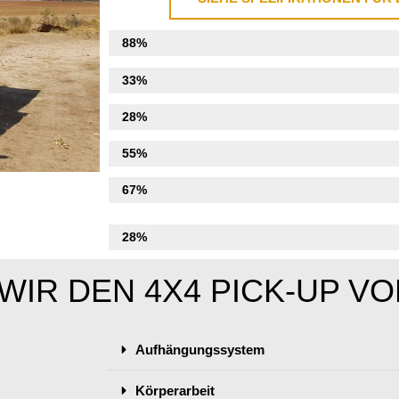
Aufhängung
88%
Motor
33%
Bremsen
28%
Körperarbeit
55%
Beleuchtung
67%
Zubehör
28%
WIR DEN 4X4 PICK-UP V
Aufhängungssystem
Körperarbeit