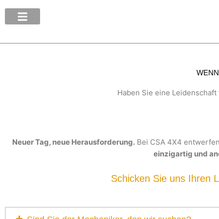
Zum
Inhalt
springen
VORBEREITUNG VON 4X4-TRANSPORTERN
WENN 
Haben Sie eine Leidenschaft
Neuer Tag, neue Herausforderung.
Bei CSA 4X4 entwerfen 
einzigartig und a
Schicken Sie uns Ihren L