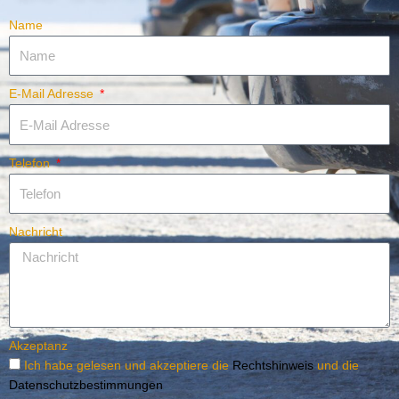
Name
E-Mail Adresse
Telefon
Nachricht
Akzeptanz
Ich habe gelesen und akzeptiere die
Rechtshinweis
und die
Datenschutzbestimmungen