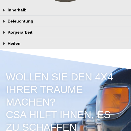
Innerhalb
Beleuchtung
Körperarbeit
Reifen
WOLLEN SIE DEN 4X4
IHRER TRÄUME
MACHEN?
CSA HILFT IHNEN, ES
ZU SCHAFFEN