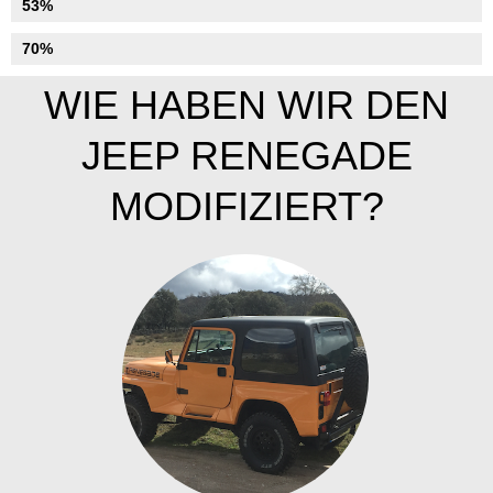
Beleuchtung
53%
Innerhalb
70%
WIE HABEN WIR DEN
JEEP RENEGADE
MODIFIZIERT?