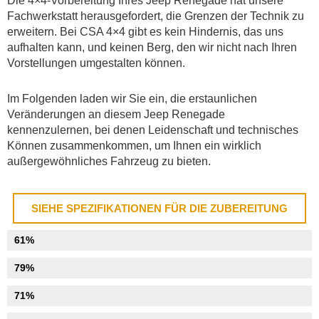
Die 4×4-Vorbereitung Ihres Jeep Renegade hat unsere
Fachwerkstatt herausgefordert, die Grenzen der Technik zu
erweitern. Bei CSA 4×4 gibt es kein Hindernis, das uns
aufhalten kann, und keinen Berg, den wir nicht nach Ihren
Vorstellungen umgestalten können.
Im Folgenden laden wir Sie ein, die erstaunlichen
Veränderungen an diesem Jeep Renegade
kennenzulernen, bei denen Leidenschaft und technisches
Können zusammenkommen, um Ihnen ein wirklich
außergewöhnliches Fahrzeug zu bieten.
SIEHE SPEZIFIKATIONEN FÜR DIE ZUBEREITUNG
Aufhängung
61%
Restaurierung
79%
Körperarbeit
71%